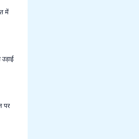
 में
 उड़ाई
रत पर