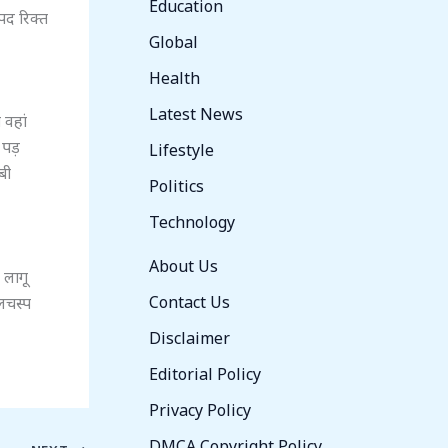
Education
 पद रिक्त
Global
Health
Latest News
 वहां
ी पड़
Lifestyle
बी
Politics
Technology
About Us
 लागू
Contact Us
लचस्प
Disclaimer
Editorial Policy
Privacy Policy
DMCA Copyright Policy