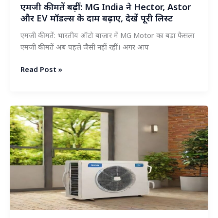
एमजी कीमतें बढ़ीं: MG India ने Hector, Astor
और EV मॉडल्स के दाम बढ़ाए, देखें पूरी लिस्ट
एमजी कीमतें: भारतीय ऑटो बाजार में MG Motor का बड़ा फैसला
एमजी कीमतें अब पहले जैसी नहीं रहीं। अगर आप
एमजी
Read Post »
कीमतें
बढ़ीं:
MG
India
ने
Hector,
Astor
और
EV
मॉडल्स
के
दाम