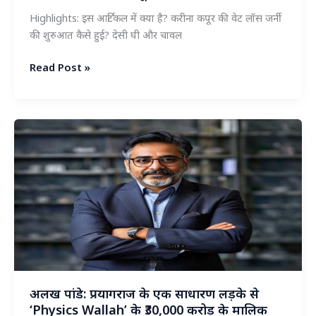
Highlights: इस आर्टिकल में क्या है? करीना कपूर की वेट लॉस जर्नी
की शुरुआत कैसे हुई? देसी घी और चावल
करीना
Read Post »
कपूर
का
वेट
लॉस
सीक्रेट:
बिना
भूखे
रहे
20
किलो
वजन
घटाने
का
अलख पांडे: प्रयागराज के एक साधारण लड़के से
पूरा
‘Physics Wallah’ के ₹30,000 करोड़ के मालिक