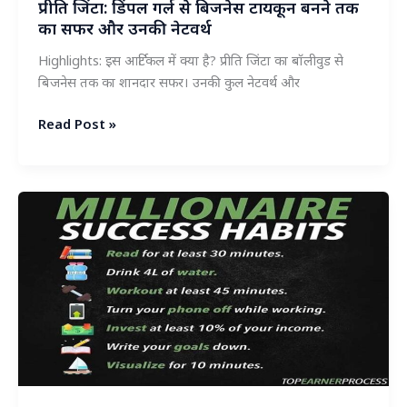
मालिक
प्रीति जिंटा: डिंपल गर्ल से बिजनेस टायकून बनने तक
का सफर और उनकी नेटवर्थ
बनने
की
Highlights: इस आर्टिकल में क्या है? प्रीति जिंटा का बॉलीवुड से
पूरी
बिजनेस तक का शानदार सफर। उनकी कुल नेटवर्थ और
कहानी
प्रीति
Read Post »
जिंटा:
डिंपल
गर्ल
से
बिजनेस
टायकून
बनने
तक
का
सफर
और
उनकी
नेटवर्थ