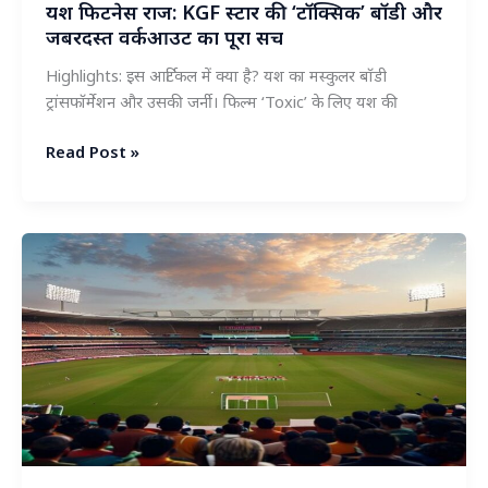
यश फिटनेस राज: KGF स्टार की ‘टॉक्सिक’ बॉडी और
जबरदस्त वर्कआउट का पूरा सच
Highlights: इस आर्टिकल में क्या है? यश का मस्कुलर बॉडी
ट्रांसफॉर्मेशन और उसकी जर्नी। फिल्म ‘Toxic’ के लिए यश की
यश
Read Post »
फिटनेस
राज:
KGF
स्टार
की
‘टॉक्सिक’
बॉडी
और
जबरदस्त
वर्कआउट
का
पूरा