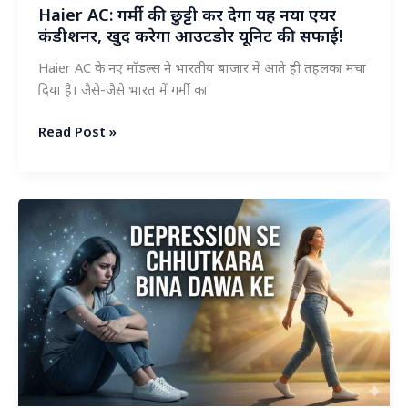
बढ़ाए,
Haier AC: गर्मी की छुट्टी कर देगा यह नया एयर
देखें
कंडीशनर, खुद करेगा आउटडोर यूनिट की सफाई!
पूरी
Haier AC के नए मॉडल्स ने भारतीय बाजार में आते ही तहलका मचा
लिस्ट
दिया है। जैसे-जैसे भारत में गर्मी का
Haier
Read Post »
AC:
गर्मी
की
छुट्टी
कर
देगा
यह
नया
एयर
कंडीशनर,
खुद
करेगा