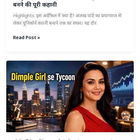
सच
बनने की पूरी कहानी
Highlights: इस आर्टिकल में क्या है? अलख पांडे का प्रयागराज से
लेकर यूनिकॉर्न कंपनी बनाने तक का सफर। वह दौर
अलख
Read Post »
पांडे:
प्रयागराज
के
एक
साधारण
लड़के
से
‘Physics
Wallah’
के
₹30,000
करोड़
के