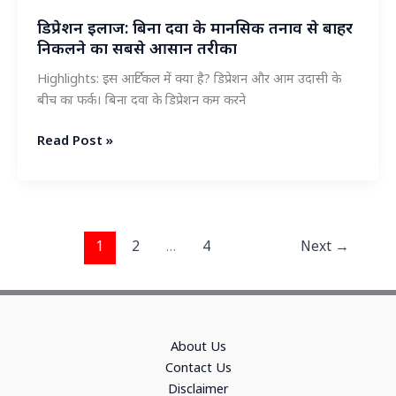
आउटडोर
डिप्रेशन इलाज: बिना दवा के मानसिक तनाव से बाहर
यूनिट
निकलने का सबसे आसान तरीका
की
सफाई!
Highlights: इस आर्टिकल में क्या है? डिप्रेशन और आम उदासी के
बीच का फर्क। बिना दवा के डिप्रेशन कम करने
डिप्रेशन
Read Post »
इलाज:
बिना
दवा
के
1
2
…
4
Next
→
मानसिक
तनाव
से
बाहर
निकलने
About Us
का
Contact Us
सबसे
Disclaimer
आसान