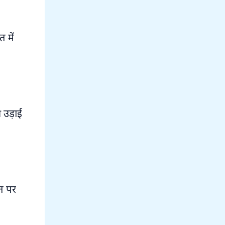
 में
 उड़ाई
रत पर