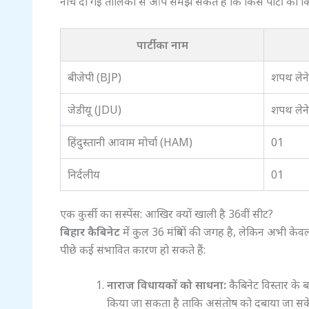
नीचे दी गई तालिका से आप समझ सकते हैं कि किस पार्टी को क
पार्टी का नाम
बीजेपी (BJP)
शपथ लेने 
जेडीयू (JDU)
शपथ लेने 
हिंदुस्तानी आवाम मोर्चा (HAM)
01
निर्दलीय
01
एक कुर्सी का सस्पेंस: आखिर क्यों खाली है 36वीं सीट?
बिहार कैबिनेट
में कुल 36 मंत्रियों की जगह है, लेकिन अभी केव
पीछे कई संभावित कारण हो सकते हैं:
नाराज विधायकों को साधना:
कैबिनेट विस्तार के
किया जा सकता है ताकि असंतोष को दबाया जा सक