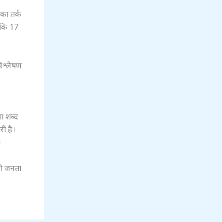
 का तर्क
ै कि 17
िश्लेषण
ा शब्द
री है।
।
की जनता