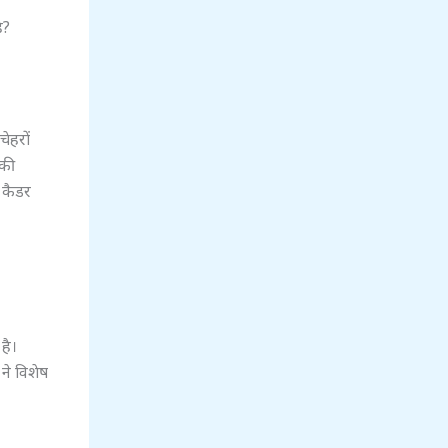
ै?
चेहरों
 की
 कैडर
है।
 ने विशेष