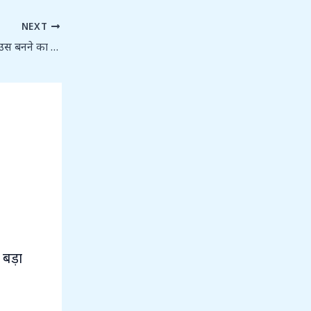
NEXT
स्वदेशी तकनीक: भारत का ग्लोबल टेक पावरहाउस बनने का सफर और भविष्य की चुनौतियां
 बड़ा