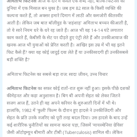
अमिताभ फिटनेस
आज के दौर में केवल एक शब्द नहीं, बल्कि फिटनेस की
दुनिया में एक मिसाल बन चुका है। जब हम 82 साल के किसी व्यक्ति की
कल्पना करते हैं, तो अक्सर हमारे दिमाग में लाठी और कमजोरी की तस्वीर
आती है। लेकिन जब बात बॉलीवुड के ‘शहंशाह’ अमिताभ बच्चन की आती है,
तो ये सारे नियम धरे के धरे रह जाते हैं। आज भी वह 14-14 घंटे लगातार
काम करते हैं, केबीसी के सेट पर दौड़ते हुए एंट्री लेते हैं और उनकी आवाज की
खनक आज भी युवाओं को प्रेरित करती है। आखिर इस उम्र में भी वह इतने
फिट कैसे हैं? क्या वह कोई जादुई दवा लेते हैं या उनकी सादगी ही उनकी सबसे
बड़ी शक्ति है?
अमिताभ फिटनेस का सबसे बड़ा राज: सादा जीवन, उच्च विचार
अमिताभ फिटनेस
का सफर कोई रातों-रात शुरू नहीं हुआ। इसके पीछे दशकों
की मेहनत और कड़ा अनुशासन है। बिग बी अपनी सेहत को लेकर जितने
सजग आज हैं, उतने ही वह अपने करियर के शुरुआती दिनों में भी थे।
हालांकि, 1982 में ‘कुली’ फिल्म के दौरान हुए हादसे ने उनकी जिंदगी और
सेहत के प्रति उनके नजरिए को पूरी तरह बदल दिया। उस हादसे के बाद उन्हें
कई शारीरिक चुनौतियों का सामना करना पड़ा, जिसमें ‘मायस्थेनिया ग्रेविस’
जैसी ऑटोइम्यून बीमारी और टीबी (Tuberculosis) शामिल थी। लेकिन