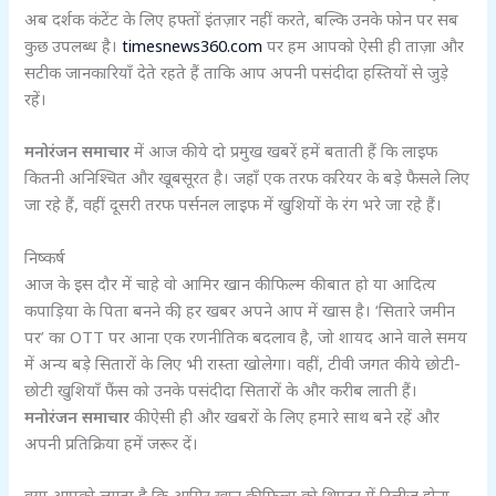
अब दर्शक कंटेंट के लिए हफ्तों इंतज़ार नहीं करते, बल्कि उनके फोन पर सब
कुछ उपलब्ध है।
timesnews360.com
पर हम आपको ऐसी ही ताज़ा और
सटीक जानकारियाँ देते रहते हैं ताकि आप अपनी पसंदीदा हस्तियों से जुड़े
रहें।
मनोरंजन समाचार
में आज की ये दो प्रमुख खबरें हमें बताती हैं कि लाइफ
कितनी अनिश्चित और खूबसूरत है। जहाँ एक तरफ करियर के बड़े फैसले लिए
जा रहे हैं, वहीं दूसरी तरफ पर्सनल लाइफ में खुशियों के रंग भरे जा रहे हैं।
निष्कर्ष
आज के इस दौर में चाहे वो आमिर खान की फिल्म की बात हो या आदित्य
कपाड़िया के पिता बनने की, हर खबर अपने आप में खास है। ‘सितारे जमीन
पर’ का OTT पर आना एक रणनीतिक बदलाव है, जो शायद आने वाले समय
में अन्य बड़े सितारों के लिए भी रास्ता खोलेगा। वहीं, टीवी जगत की ये छोटी-
छोटी खुशियाँ फैंस को उनके पसंदीदा सितारों के और करीब लाती हैं।
मनोरंजन समाचार
की ऐसी ही और खबरों के लिए हमारे साथ बने रहें और
अपनी प्रतिक्रिया हमें जरूर दें।
क्या आपको लगता है कि आमिर खान की फिल्म को थिएटर में रिलीज होना