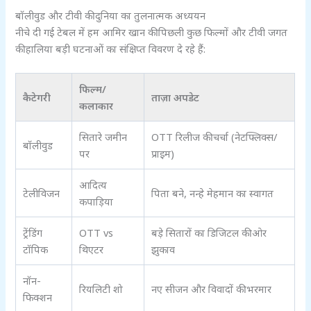
बॉलीवुड और टीवी की दुनिया का तुलनात्मक अध्ययन
नीचे दी गई टेबल में हम आमिर खान की पिछली कुछ फिल्मों और टीवी जगत
की हालिया बड़ी घटनाओं का संक्षिप्त विवरण दे रहे हैं:
फिल्म/
कैटेगरी
ताज़ा अपडेट
कलाकार
सितारे जमीन
OTT रिलीज की चर्चा (नेटफ्लिक्स/
बॉलीवुड
पर
प्राइम)
आदित्य
टेलीविजन
पिता बने, नन्हे मेहमान का स्वागत
कपाड़िया
ट्रेंडिंग
OTT vs
बड़े सितारों का डिजिटल की ओर
टॉपिक
थिएटर
झुकाव
नॉन-
रियलिटी शो
नए सीजन और विवादों की भरमार
फिक्शन